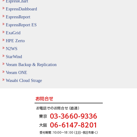
EspressChart
EspressDashboard
EspressReport
EspressReport ES
ExaGrid
HPE Zerto
N2WS
StarWind
Veeam Backup & Replication
Veeam ONE
Wasabi Cloud Strage