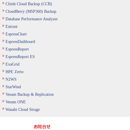
Climb Cloud Backup (CCB)
CloudBerry (MSP360) Backup
Database Performance Analyzer
Entrust
EspressChart
EspressDashboard
EspressReport
EspressReport ES
ExaGrid
HPE Zerto
N2WS
StarWind
Veeam Backup & Replication
Veeam ONE
Wasabi Cloud Strage