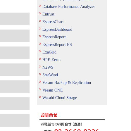
Database Performance Analyzer
Entrust
EspressChart
EspressDashboard
EspressReport
EspressReport ES
ExaGrid
HPE Zerto
N2WS
StarWind
Veeam Backup & Replication
Veeam ONE
Wasabi Cloud Strage