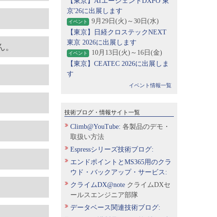
【東京】AIエージェントDXPO 東
京'26に出展します
9月29日(火)～30日(水)
イベント
【東京】日経クロステックNEXT
東京 2026に出展します
ん。
10月13日(火)～16日(金)
イベント
【東京】CEATEC 2026に出展しま
す
イベント情報一覧
技術ブログ・情報サイト一覧
Climb@YouTube:
各製品のデモ・
取扱い方法
Espressシリーズ技術ブログ:
エンドポイントとMS365用のクラ
ウド・バックアップ・サービス:
クライムDX@note
クライムDXセ
ールスエンジニア部隊
データベース関連技術ブログ: