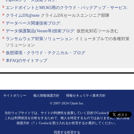
エンドポイントとMS365用のクラウド・バックアップ・サービス:
クライムDX@note
クライムDXセールスエンジニア部隊
データベース関連技術ブログ:
データ保護製品(Veeam等)技術ブログ:
仮想化対応ツール含む
ランサムウェア対策ソリューション:
イミュータブルでの各種対策
ソリューション
仮想環境・クラウド・テクニカル・ブログ
本FAQのサイトマップ
サイトポリシー
個人情報保護方針
情報セキュリティ基本方針
© 2007-2024 Climb Inc.
当社ウェブサイトでは、サイトの利便性を改善していく目的でCookieを使用します。
これは利用状況を分析をするためで、個人を特定するものではありません。
個人情報
保護方針（7.）
Cookieを受け入れるか拒否するか選択してください。
同意する
拒否する