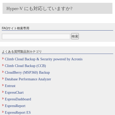
Hyper-V にも対応していますか?
FAQサイト検索専用
よくある質問製品別カテゴリ
Climb Cloud Backup & Security powered by Acronis
Climb Cloud Backup (CCB)
CloudBerry (MSP360) Backup
Database Performance Analyzer
Entrust
EspressChart
EspressDashboard
EspressReport
EspressReport ES