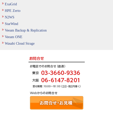
ExaGrid
HPE Zerto
N2WS
StarWind
Veeam Backup & Replication
Veeam ONE
Wasabi Cloud Strage