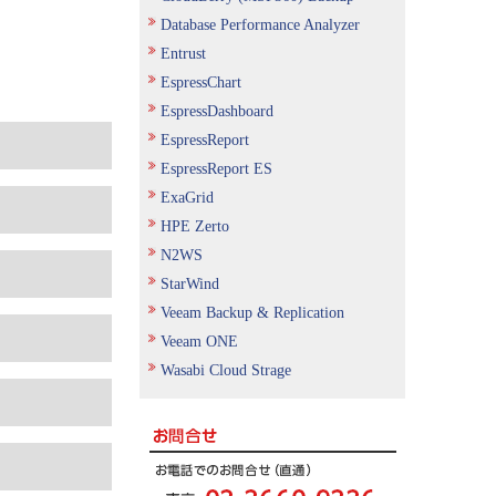
Database Performance Analyzer
Entrust
EspressChart
EspressDashboard
EspressReport
EspressReport ES
ExaGrid
HPE Zerto
N2WS
StarWind
Veeam Backup & Replication
Veeam ONE
Wasabi Cloud Strage