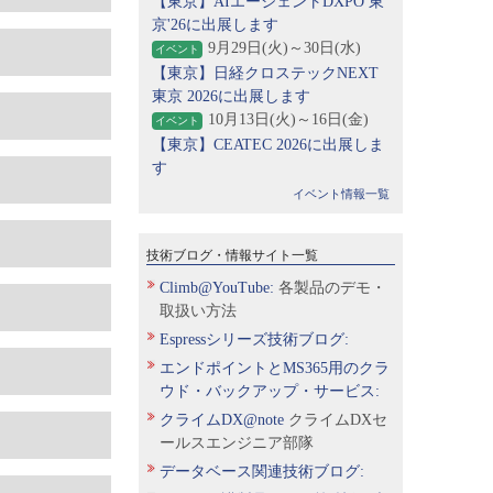
【東京】AIエージェントDXPO 東
京'26に出展します
9月29日(火)～30日(水)
イベント
【東京】日経クロステックNEXT
東京 2026に出展します
10月13日(火)～16日(金)
イベント
【東京】CEATEC 2026に出展しま
す
イベント情報一覧
技術ブログ・情報サイト一覧
Climb@YouTube:
各製品のデモ・
取扱い方法
Espressシリーズ技術ブログ:
エンドポイントとMS365用のクラ
ウド・バックアップ・サービス:
クライムDX@note
クライムDXセ
ールスエンジニア部隊
データベース関連技術ブログ: