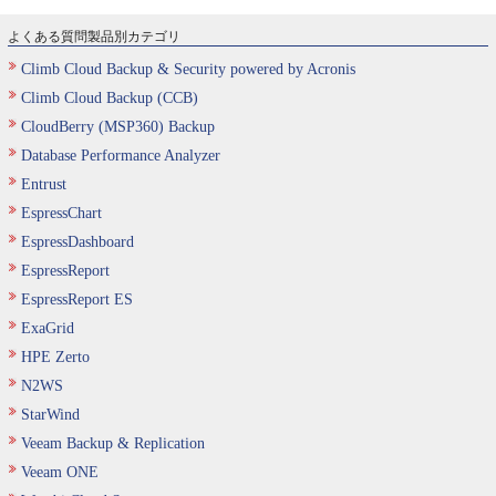
よくある質問製品別カテゴリ
Climb Cloud Backup & Security powered by Acronis
Climb Cloud Backup (CCB)
CloudBerry (MSP360) Backup
Database Performance Analyzer
Entrust
EspressChart
EspressDashboard
EspressReport
EspressReport ES
ExaGrid
HPE Zerto
N2WS
StarWind
Veeam Backup & Replication
Veeam ONE