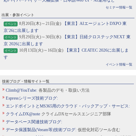
応ハイパーバイザー大幅拡張・日本語Web UI・AI運用など
セミナー情報一覧
出展・参加イベント
8月20日(木)～21日(金)
【東京】AIエージェントDXPO 東
イベント
京'26に出展します
9月29日(火)～30日(水)
【東京】日経クロステックNEXT 東
イベント
京 2026に出展します
10月13日(火)～16日(金)
【東京】CEATEC 2026に出展しま
イベント
す
イベント情報一覧
技術ブログ・情報サイト一覧
Climb@YouTube:
各製品のデモ・取扱い方法
Espressシリーズ技術ブログ:
エンドポイントとMS365用のクラウド・バックアップ・サービス:
クライムDX@note
クライムDXセールスエンジニア部隊
データベース関連技術ブログ:
データ保護製品(Veeam等)技術ブログ:
仮想化対応ツール含む