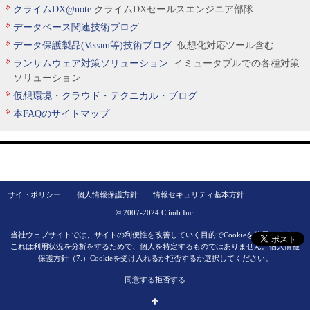
クライムDX@note
クライムDXセールスエンジニア部隊
データベース関連技術ブログ:
データ保護製品(Veeam等)技術ブログ:
仮想化対応ツール含む
ランサムウェア対策ソリューション:
イミュータブルでの各種対策
ソリューション
仮想環境・クラウド・テクニカル・ブログ
本FAQのサイトマップ
サイトポリシー
個人情報保護方針
情報セキュリティ基本方針
© 2007-2024 Climb Inc.
当社ウェブサイトでは、サイトの利便性を改善していく目的でCookieを使用します。
これは利用状況を分析をするためで、個人を特定するものではありません。
個人情報
保護方針（7.）
Cookieを受け入れるか拒否するか選択してください。
同意する
拒否する