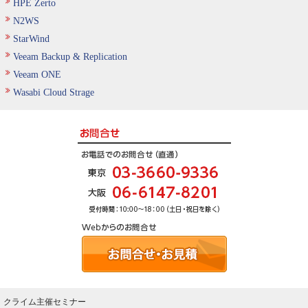
HPE Zerto
N2WS
StarWind
Veeam Backup & Replication
Veeam ONE
Wasabi Cloud Strage
クライム主催セミナー