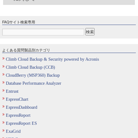
FAQサイト検索専用
よくある質問製品別カテゴリ
Climb Cloud Backup & Security powered by Acronis
Climb Cloud Backup (CCB)
CloudBerry (MSP360) Backup
Database Performance Analyzer
Entrust
EspressChart
EspressDashboard
EspressReport
EspressReport ES
ExaGrid