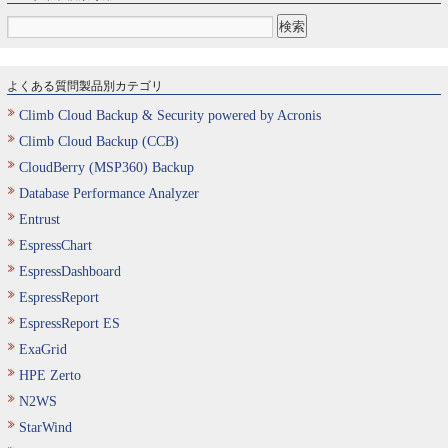
よくある質問製品別カテゴリ
Climb Cloud Backup & Security powered by Acronis
Climb Cloud Backup (CCB)
CloudBerry (MSP360) Backup
Database Performance Analyzer
Entrust
EspressChart
EspressDashboard
EspressReport
EspressReport ES
ExaGrid
HPE Zerto
N2WS
StarWind