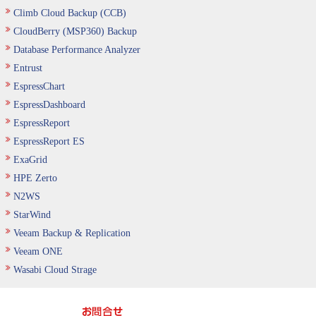
Climb Cloud Backup (CCB)
CloudBerry (MSP360) Backup
Database Performance Analyzer
Entrust
EspressChart
EspressDashboard
EspressReport
EspressReport ES
ExaGrid
HPE Zerto
N2WS
StarWind
Veeam Backup & Replication
Veeam ONE
Wasabi Cloud Strage