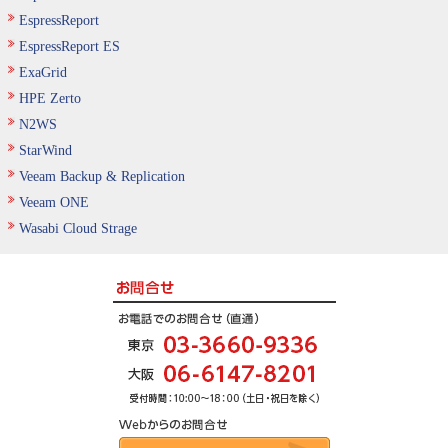
EspressReport
EspressReport ES
ExaGrid
HPE Zerto
N2WS
StarWind
Veeam Backup & Replication
Veeam ONE
Wasabi Cloud Strage