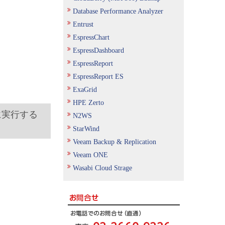
Database Performance Analyzer
Entrust
EspressChart
EspressDashboard
EspressReport
EspressReport ES
ExaGrid
HPE Zerto
とに実行する
N2WS
StarWind
Veeam Backup & Replication
Veeam ONE
Wasabi Cloud Strage