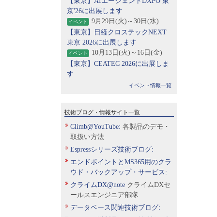
【東京】AIエージェントDXPO 東
京'26に出展します
9月29日(火)～30日(水)
イベント
【東京】日経クロステックNEXT
東京 2026に出展します
10月13日(火)～16日(金)
イベント
【東京】CEATEC 2026に出展しま
す
イベント情報一覧
技術ブログ・情報サイト一覧
Climb@YouTube:
各製品のデモ・
取扱い方法
Espressシリーズ技術ブログ:
エンドポイントとMS365用のクラ
ウド・バックアップ・サービス:
クライムDX@note
クライムDXセ
ールスエンジニア部隊
データベース関連技術ブログ: