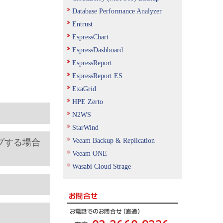
Database Performance Analyzer
Entrust
EspressChart
EspressDashboard
EspressReport
EspressReport ES
ExaGrid
HPE Zerto
N2WS
StarWind
Veeam Backup & Replication
アップする場合
Veeam ONE
Wasabi Cloud Strage