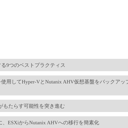
する9つのベストプラクティス
Veeam）を使用してHyper-VとNutanix AHV仮想基盤をバック
ials統合がもたらす可能性を突き進む
XiからNutanix AHVへの移行を簡素化