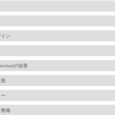
ン
グイン
otection)の改善
改善
リー
ラ整備