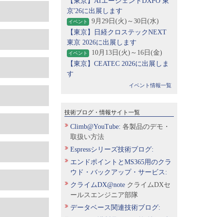
【東京】AIエージェントDXPO 東
京'26に出展します
9月29日(火)～30日(水)
イベント
【東京】日経クロステックNEXT
東京 2026に出展します
10月13日(火)～16日(金)
イベント
【東京】CEATEC 2026に出展しま
す
イベント情報一覧
技術ブログ・情報サイト一覧
Climb@YouTube:
各製品のデモ・
取扱い方法
Espressシリーズ技術ブログ:
エンドポイントとMS365用のクラ
ウド・バックアップ・サービス:
クライムDX@note
クライムDXセ
ールスエンジニア部隊
データベース関連技術ブログ: