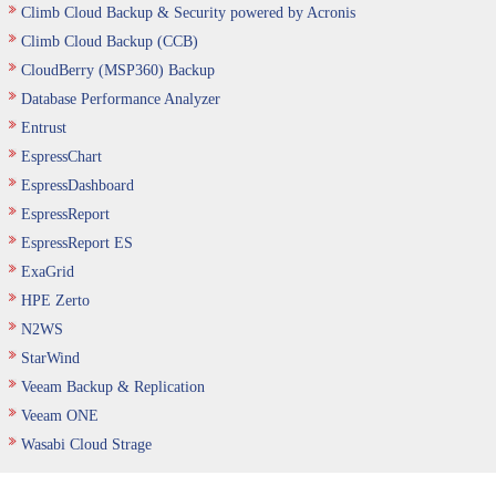
Climb Cloud Backup & Security powered by Acronis
Climb Cloud Backup (CCB)
CloudBerry (MSP360) Backup
Database Performance Analyzer
Entrust
EspressChart
EspressDashboard
EspressReport
EspressReport ES
ExaGrid
HPE Zerto
N2WS
StarWind
Veeam Backup & Replication
Veeam ONE
Wasabi Cloud Strage