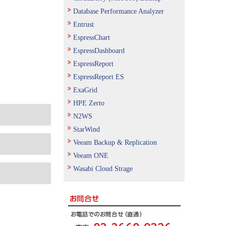
Database Performance Analyzer
Entrust
EspressChart
EspressDashboard
EspressReport
EspressReport ES
ExaGrid
HPE Zerto
N2WS
StarWind
Veeam Backup & Replication
Veeam ONE
Wasabi Cloud Strage