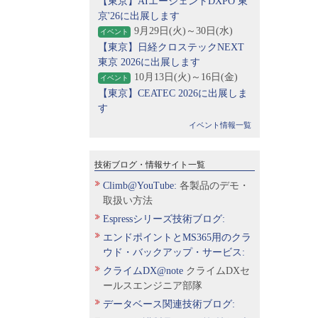
【東京】AIエージェントDXPO 東
京'26に出展します
9月29日(火)～30日(水)
イベント
【東京】日経クロステックNEXT
東京 2026に出展します
10月13日(火)～16日(金)
イベント
【東京】CEATEC 2026に出展しま
す
イベント情報一覧
技術ブログ・情報サイト一覧
Climb@YouTube:
各製品のデモ・
取扱い方法
Espressシリーズ技術ブログ:
エンドポイントとMS365用のクラ
ウド・バックアップ・サービス:
クライムDX@note
クライムDXセ
ールスエンジニア部隊
データベース関連技術ブログ: