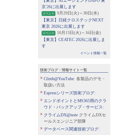
【東京】AIエージェントDXPO 東
京'26に出展します
9月29日(火)～30日(水)
イベント
【東京】日経クロステックNEXT
東京 2026に出展します
10月13日(火)～16日(金)
イベント
【東京】CEATEC 2026に出展しま
す
イベント情報一覧
技術ブログ・情報サイト一覧
Climb@YouTube:
各製品のデモ・
取扱い方法
Espressシリーズ技術ブログ:
エンドポイントとMS365用のクラ
ウド・バックアップ・サービス:
クライムDX@note
クライムDXセ
ールスエンジニア部隊
データベース関連技術ブログ: