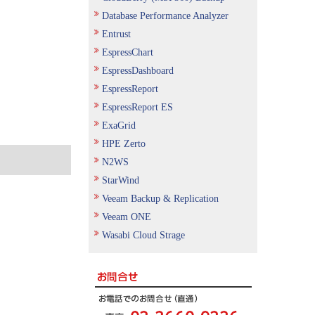
Database Performance Analyzer
Entrust
EspressChart
EspressDashboard
EspressReport
EspressReport ES
ExaGrid
HPE Zerto
N2WS
StarWind
Veeam Backup & Replication
Veeam ONE
Wasabi Cloud Strage