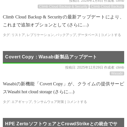
投稿日:
2026年1月8日
作成者:
climb
Climb Cloud Backup & Security
Climb Cloud Backup
Climb Cloud Backup & Securityの最新アップデートにより、
これまで追加オプションとして (さらに…)
タグ:
リストア
,
レプリケーション
,
バックアップ
,
データベース
|
コメントする
Covert Copy：Wasabi新製品アップデート
投稿日:
2025年12月29日
作成者:
climb
Wasabi
Wasabiの新機能「Covert Copy」が、クライムの提供サービ
スWasabi hot cloud storage (さらに…)
タグ:
エアギャップ
,
ランサムウェア対策
|
コメントする
HPE ZertoソフトウェアとCrowdStrikeとの統合でサ