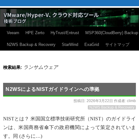
Veeam
HPE Zerto
HyTrust/Entrust
MSP360(CloudBerry) Backup
N2WS Backup & Recovery
StarWind
ExaGrid
サイトマップ
ランサムウェア
検索結果:
N2WSによるNISTガイドラインへの準拠
投稿日:
2026年3月22日
作成者:
climb
N2WS Backup & Recovery
NISTとは？ 米国国立標準技術研究所（NIST）のガイドライ
ンは、米国商務省傘下の政府機関によって策定されていま
す。同 (さらに…)