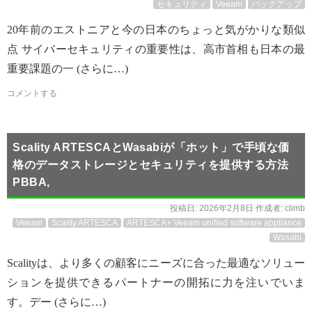
セキュリティ
Veeam
バックアップ
20年前のエストニアと今の日本のちょっと気がかりな類似
点 サイバーセキュリティの重要性は、高市首相も日本の最
重要課題の一 (さらに…)
コメントする
Scality ARTESCAとWasabiが「ホット」で手頃な価
格のデータストレージとセキュリティを提供する方法
PBBA,
投稿日:
2026年2月8日
作成者:
climb
Veeam
Scality ARTESCA
ARTESCA+ Veeam unified software appliance
Wasabi
Scalityは、より多くの顧客にニーズに合った最適なソリュー
ションを提供できるパートナーの開拓に力を注いでいま
す。デー (さらに…)