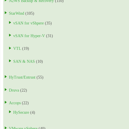
N2WS Backup & Recovery
(110)
StarWind
(105)
vSAN for vShpere
(35)
vSAN for Hyper-V
(31)
VTL
(19)
SAN & NAS
(10)
HyTrust/Entrust
(55)
Druva
(22)
Accops
(22)
HySecure
(4)
VMware vSphere
(40)