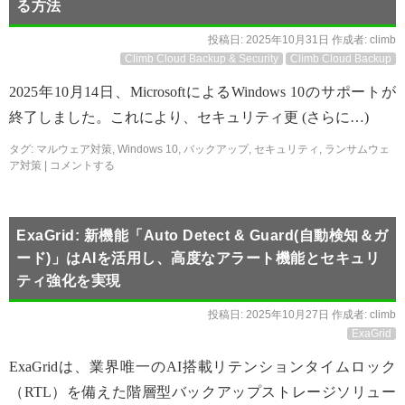
る方法
投稿日:
2025年10月31日
作成者:
climb
Climb Cloud Backup & Security
Climb Cloud Backup
2025年10月14日、MicrosoftによるWindows 10のサポートが
終了しました。これにより、セキュリティ更 (さらに…)
タグ:
マルウェア対策
,
Windows 10
,
バックアップ
,
セキュリティ
,
ランサムウェ
ア対策
|
コメントする
ExaGrid: 新機能「Auto Detect & Guard(自動検知＆ガ
ード)」はAIを活用し、高度なアラート機能とセキュリ
ティ強化を実現
投稿日:
2025年10月27日
作成者:
climb
ExaGrid
ExaGridは、業界唯一のAI搭載リテンションタイムロック
（RTL）を備えた階層型バックアップストレージソリュー