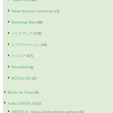
Veeam Recovery Orchestrator
(3)
Knowledge Base
(38)
バックアップ
(139)
レプリケーション
(54)
リストア
(67)
PowerShell
(4)
RESTful API
(2)
Blocky for Veeam
(8)
Scality ARTESCA
(11)
ARTESCA+ Veeam unified software appliance
(6)