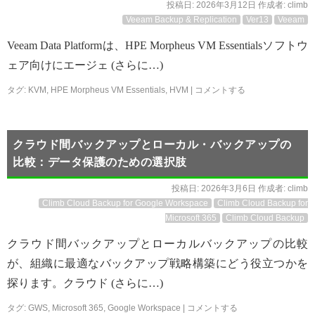
投稿日:
2026年3月12日
作成者:
climb
Veeam Backup & Replication
Ver13
Veeam
Veeam Data Platformは、HPE Morpheus VM Essentialsソフトウ
ェア向けにエージェ (さらに…)
タグ:
KVM
,
HPE Morpheus VM Essentials
,
HVM
|
コメントする
クラウド間バックアップとローカル・バックアップの
比較：データ保護のための選択肢
投稿日:
2026年3月6日
作成者:
climb
Climb Cloud Backup for Google Workspace
Climb Cloud Backup for
Microsoft 365
Climb Cloud Backup
クラウド間バックアップとローカルバックアップの比較
が、組織に最適なバックアップ戦略構築にどう役立つかを
探ります。クラウド (さらに…)
タグ:
GWS
,
Microsoft 365
,
Google Workspace
|
コメントする