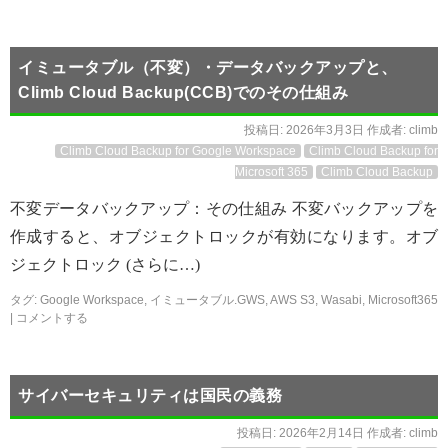
イミュータブル（不変）・データバックアップと、
Climb Cloud Backup(CCB)でのその仕組み
投稿日:
2026年3月3日
作成者:
climb
Climb Cloud Backup for Google Workspace
Climb Cloud Backup for
Microsoft 365
Climb Cloud Backup
不変データバックアップ：その仕組み 不変バックアップを
作成すると、オブジェクトロックが有効になります。オブ
ジェクトロック (さらに…)
タグ:
Google Workspace
,
イミュータブル.GWS
,
AWS S3
,
Wasabi
,
Microsoft365
|
コメントする
サイバーセキュリティは国民の義務
投稿日:
2026年2月14日
作成者:
climb