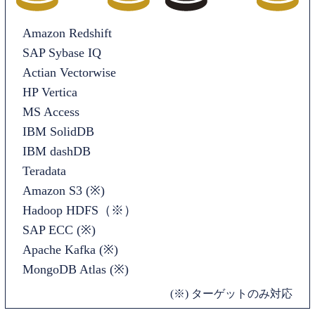
Amazon Redshift
SAP Sybase IQ
Actian Vectorwise
HP Vertica
MS Access
IBM SolidDB
IBM dashDB
Teradata
Amazon S3 (※)
Hadoop HDFS（※）
SAP ECC (※)
Apache Kafka (※)
MongoDB Atlas (※)
(※) ターゲットのみ対応