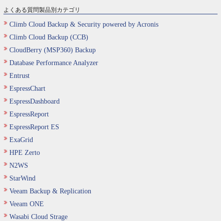
よくある質問製品別カテゴリ
Climb Cloud Backup & Security powered by Acronis
Climb Cloud Backup (CCB)
CloudBerry (MSP360) Backup
Database Performance Analyzer
Entrust
EspressChart
EspressDashboard
EspressReport
EspressReport ES
ExaGrid
HPE Zerto
N2WS
StarWind
Veeam Backup & Replication
Veeam ONE
Wasabi Cloud Strage