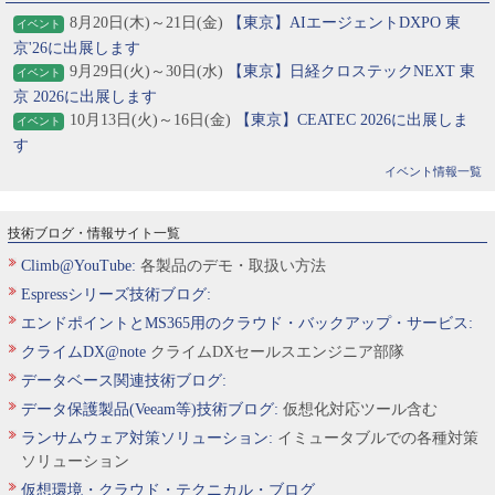
8月20日(木)～21日(金)
【東京】AIエージェントDXPO 東
イベント
京'26に出展します
9月29日(火)～30日(水)
【東京】日経クロステックNEXT 東
イベント
京 2026に出展します
10月13日(火)～16日(金)
【東京】CEATEC 2026に出展しま
イベント
す
イベント情報一覧
技術ブログ・情報サイト一覧
Climb@YouTube:
各製品のデモ・取扱い方法
Espressシリーズ技術ブログ:
エンドポイントとMS365用のクラウド・バックアップ・サービス:
クライムDX@note
クライムDXセールスエンジニア部隊
データベース関連技術ブログ:
データ保護製品(Veeam等)技術ブログ:
仮想化対応ツール含む
ランサムウェア対策ソリューション:
イミュータブルでの各種対策
ソリューション
仮想環境・クラウド・テクニカル・ブログ