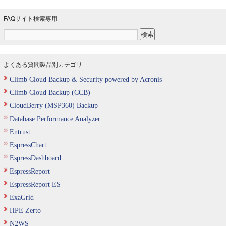
FAQサイト検索専用
よくある質問製品別カテゴリ
Climb Cloud Backup & Security powered by Acronis
Climb Cloud Backup (CCB)
CloudBerry (MSP360) Backup
Database Performance Analyzer
Entrust
EspressChart
EspressDashboard
EspressReport
EspressReport ES
ExaGrid
HPE Zerto
N2WS